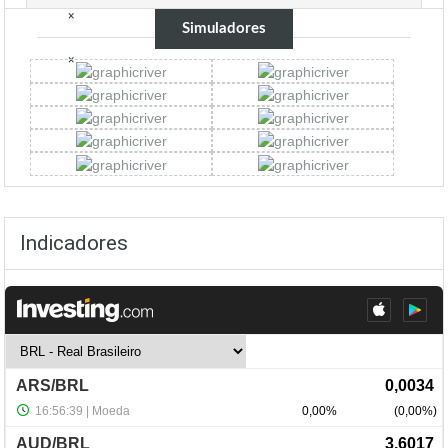
×
Simuladores
×
Indicadores