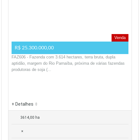
Venda
R$ 25.300.000,00
FAZ606 - Fazenda com 3.614 hectares, terra bruta, dupla
aptidão, margem do Rio Parnaíba, próxima de várias fazendas
produtoras de soja (...
+ Detalhes
3614,00 ha
×