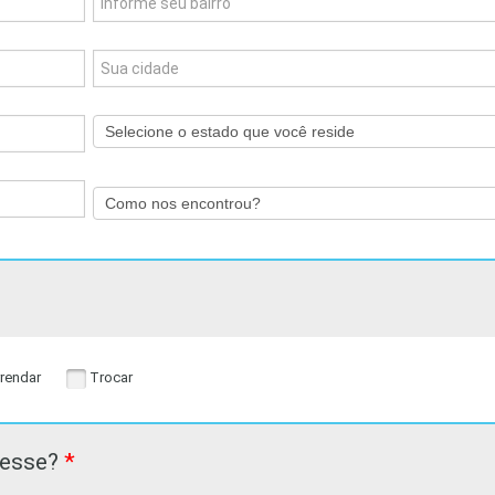
rendar
Trocar
eresse?
*