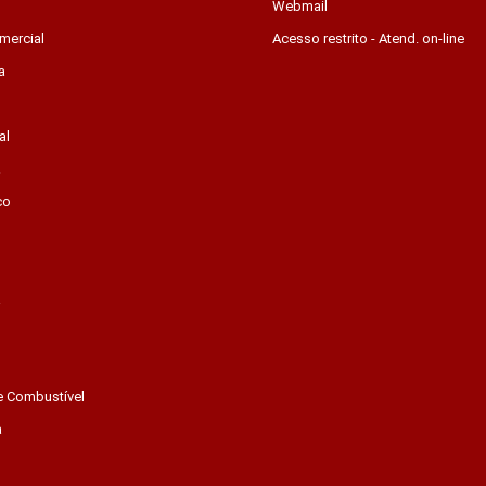
Webmail
mercial
Acesso restrito - Atend. on-line
a
al
a
co
a
e Combustível
a