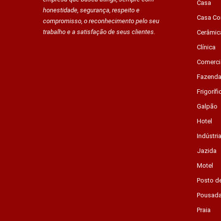
Casa
honestidade, segurança, respeito e
Casa Co
compromisso, o reconhecimento pelo seu
trabalho e a satisfação de seus clientes.
Cerâmic
Clínica
Comerci
Fazend
Frigorífi
Galpão
Hotel
Indústri
Jazida
Motel
Posto d
Pousad
Praia