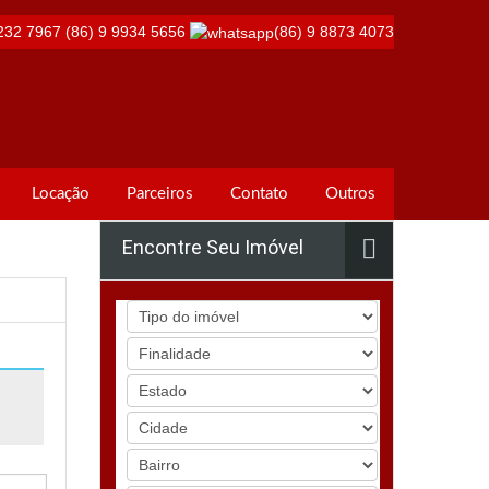
232 7967
(86) 9 9934 5656
(86) 9 8873 4073
Locação
Parceiros
Contato
Outros
Encontre Seu Imóvel