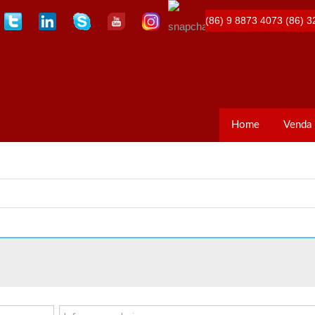
(86) 9 8873 4073
(86) 3
Home
Venda