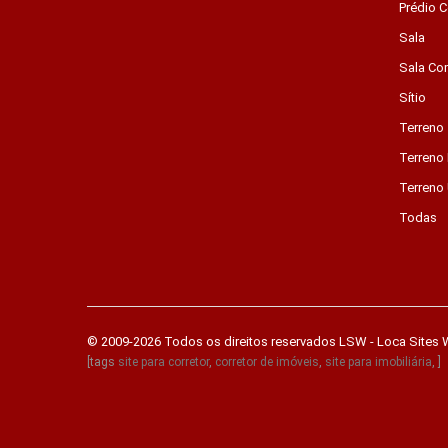
Prédio C
Sala
Sala Co
Sítio
Terreno
Terreno 
Terreno
Todas
© 2009-2026 Todos os direitos reservados
LSW - Loca Sites
[tags
site para corretor
,
corretor de imóveis
,
site para imobiliária
, ]