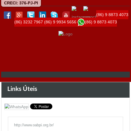
CRECI: 376-PJ-PI
(86) 9 8873 4073
(86) 3232 7967
(86) 9 9934 5656
(86) 9 8873 4073
Links Úteis
http://www.oabpi.org.br/