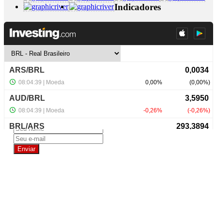
Indicadores
+ Detalhes
3614,00 ha
×
×
×
NewsLetter