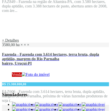
FAZ849 - Fazenda na região de Altamira-PA, com 3.580 hectares,
dupla aptidão, com 3.388 hectares de pasto, abertura antes de 2008,
com áre...
+ Detalhes
3580,00 ha
×
×
×
Fazenda - Fazenda com 3.614 hectares, terra bruta, dupla
aptidão, margem do Rio Parnaíba
bairro, Uruçuí-PI
Venda
R$ 25.300.000,00
FAZ606 - Fazenda com 3.614 hectares, terra bruta, dupla aptidão,
Simuladores
margem do Rio Parnaíba, próxima de várias fazendas produtoras de
soja (...