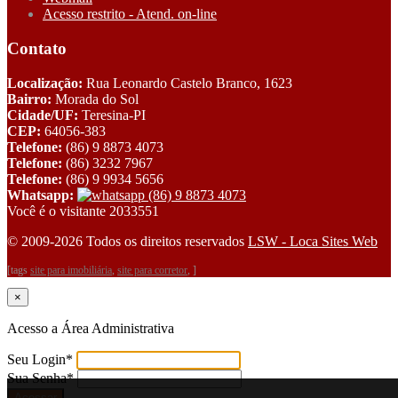
Acesso restrito - Atend. on-line
Contato
Localização:
Rua Leonardo Castelo Branco, 1623
Bairro:
Morada do Sol
Cidade/UF:
Teresina-PI
CEP:
64056-383
Telefone:
(86) 9 8873 4073
Telefone:
(86) 3232 7967
Telefone:
(86) 9 9934 5656
Whatsapp:
(86) 9 8873 4073
Você é o visitante 2033551
© 2009-2026 Todos os direitos reservados
LSW - Loca Sites Web
[tags
site para imobiliária
,
site para corretor
, ]
×
Acesso a Área Administrativa
Seu Login
*
Sua Senha
*