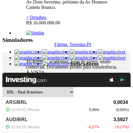
Av Dom Severino, próximo da Av Homero
Castelo Branco.
+ Detalhes
R$ 16.000.000,00
Simuladores
Fátima, Teresina-PI
TUR999 - , academias, lojas de carros, muito
Indicadores
comercial. Documento pronto para transferência.
À VISTA.
+ Detalhes
R$ 1.500.000,00
NewsLetter