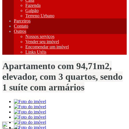
Casa
Fazenda
Galpão
Terreno Urbano
Parceiros
Contato
Outros
Nossos serviços
Vender seu imóvel
Encomendar um imóvel
Links Utéis
Apartamento com 94,71m2,
elevador, com 3 quartos, sendo
1 suíte com armários