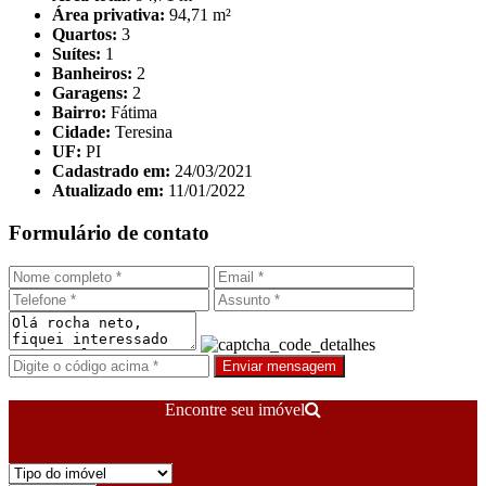
Área privativa:
94,71 m²
Quartos:
3
Suítes:
1
Banheiros:
2
Garagens:
2
Bairro:
Fátima
Cidade:
Teresina
UF:
PI
Cadastrado em:
24/03/2021
Atualizado em:
11/01/2022
Formulário de contato
Enviar mensagem
Encontre seu imóvel