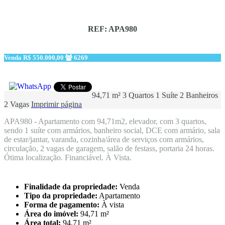
REF: APA980
Venda
R$ 550.000,00
6269
94,71 m²
3 Quartos
1 Suíte
2 Banheiros
2 Vagas
Imprimir página
APA980 - Apartamento com 94,71m2, elevador, com 3 quartos,
sendo 1 suíte com armários, banheiro social, DCE com armário, sala
de estar/jantar, varanda, cozinha/área de serviços com armários,
circulação, 2 vagas de garagem, salão de festass, portaria 24 horas.
Ótima localização. Financiável. À Vista.
Finalidade da propriedade:
Venda
Tipo da propriedade:
Apartamento
Forma de pagamento:
À vista
Área do imóvel:
94,71 m²
Área total:
94,71 m²