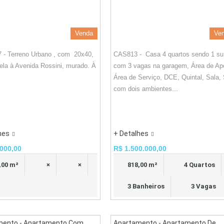
Venda
Ve
 - Terreno Urbano , com 20x40,
CAS813 - Casa 4 quartos sendo 1 suí
lela à Avenida Rossini, murado. À
com 3 vagas na garagem, Área de Ap
Área de Serviço, DCE, Quintal, Sala,
com dois ambientes...
hes
+ Detalhes
000,00
R$ 1.500.000,00
,00 m²
×
×
818,00 m²
4 Quartos
3 Banheiros
3 Vagas
mento - Apartamento Com
Apartamento - Apartamento De