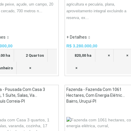
de peixe, açude, um campo, 20
agricultura e pecuária, plana,
 cercado, 700 metros n...
aproveitamento integral excluindo a
reserva, ex...
hes
+ Detalhes
000,00
R$ 3.280.000,00
,00 ha
2 Quartos
820,00 ha
×
×
anheiro
×
×
a - Pousada Com Casa 3
Fazenda - Fazenda Com 1061
 1 Suíte, Salas, Va...
Hectares, Com Energia Elétric...
Luís Correia-PI
Bairro, Uruçuí-PI