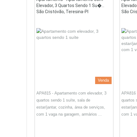
Elevador, 3 Quartos Sendo 1 Su�...
Elevado
São Cristóvão, Teresina-PI
São Cri
Venda
APA815 - Apartamento com elevador, 3
APA816 -
quartos sendo 1 suíte, sala de
quartos 
estar/jantar, cozinha, área de serviços,
estar/jan
com 1 vaga na garagem, armários ...
com 1 va