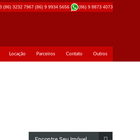
3
(86) 3232 7967
(86) 9 9934 5656
(86) 9 8873 4073
Locação
Parceiros
Contato
Outros
Encontre Seu Imóvel