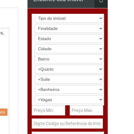
s,
nda