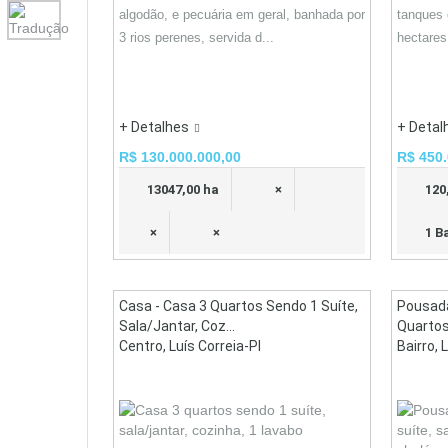
algodão, e pecuária em geral, banhada por
tanques 
3 rios perenes, servida d...
hectares
+ Detalhes
+ Detal
R$ 130.000.000,00
R$ 450.
13047,00 ha
×
120
×
×
1 B
Casa - Casa 3 Quartos Sendo 1 Suíte,
Pousad
Sala/jantar, Coz...
Quartos,
Centro, Luís Correia-PI
Bairro, 