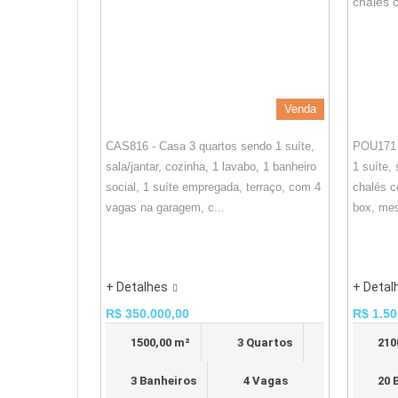
Venda
CAS816 - Casa 3 quartos sendo 1 suíte,
POU171 
sala/jantar, cozinha, 1 lavabo, 1 banheiro
1 suíte,
social, 1 suíte empregada, terraço, com 4
chalés c
vagas na garagem, c...
box, mes
+ Detalhes
+ Detal
R$ 350.000,00
R$ 1.50
1500,00 m²
3 Quartos
210
3 Banheiros
4 Vagas
20 