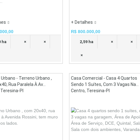
..
hes
+ Detalhes
000,00
R$ 800.000,00
0 ha
×
×
2,59 ha
×
×
×
 Urbano - Terreno Urbano ,
Casa Comercial - Casa 4 Quartos
0, Rua Paralela À Av...
Sendo 1 Suítes, Com 3 Vagas Na...
 Teresina-PI
Centro, Teresina-PI