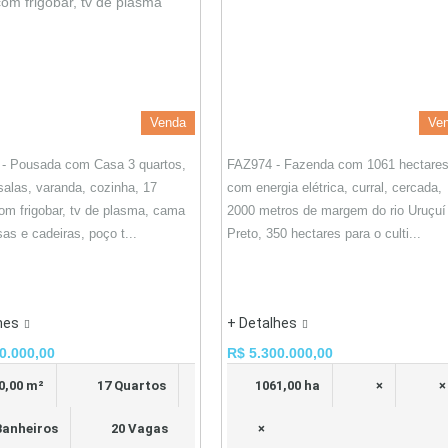
Venda
Ve
- Pousada com Casa 3 quartos,
FAZ974 - Fazenda com 1061 hectares
 salas, varanda, cozinha, 17
com energia elétrica, curral, cercada,
om frigobar, tv de plasma, cama
2000 metros de margem do rio Uruçuí
as e cadeiras, poço t...
Preto, 350 hectares para o culti...
hes
+ Detalhes
0.000,00
R$ 5.300.000,00
0,00 m²
17 Quartos
1061,00 ha
×
×
Banheiros
20 Vagas
×