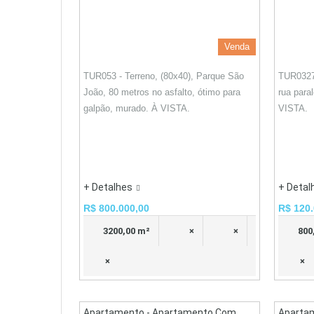
Venda
TUR053 - Terreno, (80x40), Parque São
TUR0327
João, 80 metros no asfalto, ótimo para
rua para
galpão, murado. À VISTA.
VISTA.
+ Detalhes
+ Detal
R$ 800.000,00
R$ 120.
3200,00 m²
×
×
800
×
×
Apartamento - Apartamento Com
Aparta