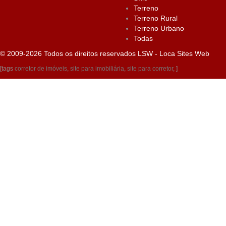
Terreno
Terreno Rural
Terreno Urbano
Todas
© 2009-2026 Todos os direitos reservados
LSW - Loca Sites Web
[tags
corretor de imóveis
,
site para imobiliária
,
site para corretor
, ]