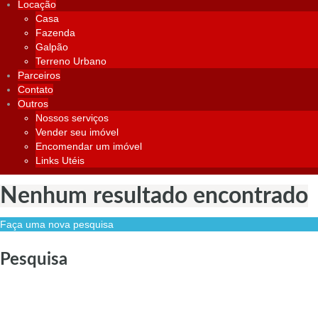
Locação
Casa
Fazenda
Galpão
Terreno Urbano
Parceiros
Contato
Outros
Nossos serviços
Vender seu imóvel
Encomendar um imóvel
Links Utéis
Nenhum resultado encontrado
Faça uma nova pesquisa
Pesquisa