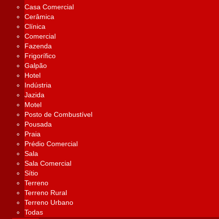
Casa Comercial
Cerâmica
Clínica
Comercial
Fazenda
Frigorífico
Galpão
Hotel
Indústria
Jazida
Motel
Posto de Combustível
Pousada
Praia
Prédio Comercial
Sala
Sala Comercial
Sítio
Terreno
Terreno Rural
Terreno Urbano
Todas