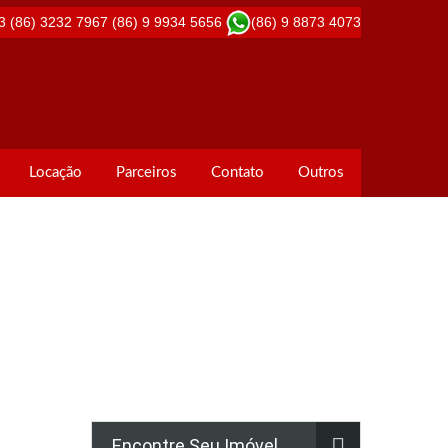
3
(86) 3232 7967
(86) 9 9934 5656
(86) 9 8873 4073
Locação
Parceiros
Contato
Outros
Encontre Seu Imóvel