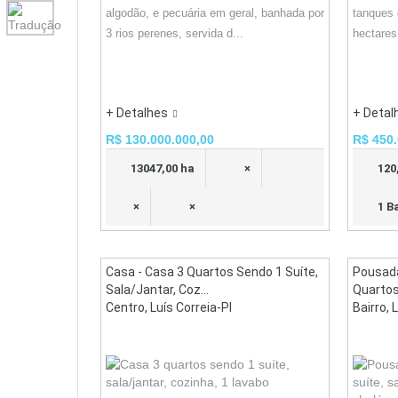
algodão, e pecuária em geral, banhada por
tanques 
3 rios perenes, servida d...
hectares
+ Detalhes
+ Detal
R$ 130.000.000,00
R$ 450.
13047,00 ha
×
120
×
×
1 B
Casa - Casa 3 Quartos Sendo 1 Suíte,
Pousad
Sala/jantar, Coz...
Quartos,
Centro, Luís Correia-PI
Bairro, 