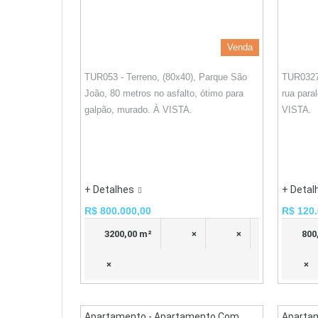
Venda
TUR053 - Terreno, (80x40), Parque São
TUR0327
João, 80 metros no asfalto, ótimo para
rua para
galpão, murado. À VISTA.
VISTA.
+ Detalhes
+ Detal
R$ 800.000,00
R$ 120.
3200,00 m²
×
×
800
×
×
Apartamento - Apartamento Com
Aparta