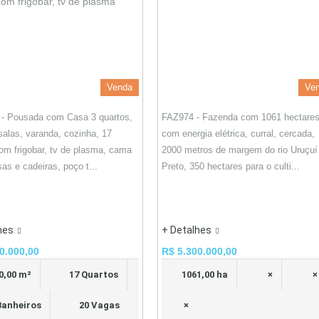
Venda
Ve
- Pousada com Casa 3 quartos,
FAZ974 - Fazenda com 1061 hectares
 salas, varanda, cozinha, 17
com energia elétrica, curral, cercada,
om frigobar, tv de plasma, cama
2000 metros de margem do rio Uruçuí
as e cadeiras, poço t...
Preto, 350 hectares para o culti...
hes
+ Detalhes
0.000,00
R$ 5.300.000,00
0,00 m²
17 Quartos
1061,00 ha
×
×
Banheiros
20 Vagas
×