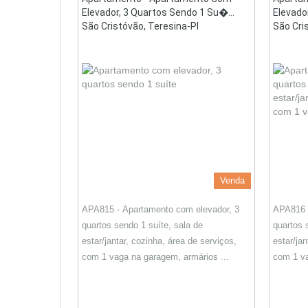
Elevador, 3 Quartos Sendo 1 Su�...
Elevado
São Cristóvão, Teresina-PI
São Cri
Venda
APA815 - Apartamento com elevador, 3
APA816 -
quartos sendo 1 suíte, sala de
quartos 
estar/jantar, cozinha, área de serviços,
estar/jan
com 1 vaga na garagem, armários ...
com 1 va