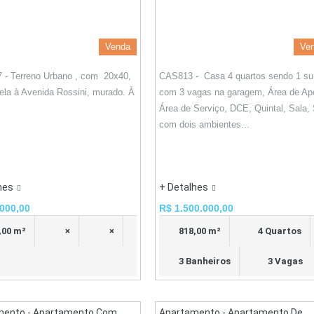
Venda
Ve
 - Terreno Urbano , com 20x40,
CAS813 - Casa 4 quartos sendo 1 suí
lela à Avenida Rossini, murado. À
com 3 vagas na garagem, Área de Ap
Área de Serviço, DCE, Quintal, Sala,
com dois ambientes...
hes
+ Detalhes
000,00
R$ 1.500.000,00
,00 m²
×
×
818,00 m²
4 Quartos
3 Banheiros
3 Vagas
mento - Apartamento Com
Apartamento - Apartamento De