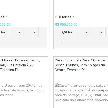
..
hes
+ Detalhes
000,00
R$ 800.000,00
0 ha
×
×
2,59 ha
×
×
×
 Urbano - Terreno Urbano ,
Casa Comercial - Casa 4 Quartos
0, Rua Paralela À Av...
Sendo 1 Suítes, Com 3 Vagas Na...
 Teresina-PI
Centro, Teresina-PI