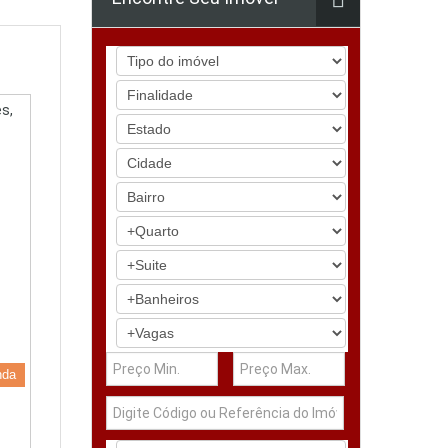
s,
nda