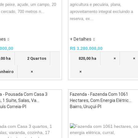
de peixe, açude, um campo, 20
agricultura e pecuária, plana,
 cercado, 700 metros n...
aproveitamento integral excluindo a
reserva, ex...
hes
+ Detalhes
000,00
R$ 3.280.000,00
,00 ha
2 Quartos
820,00 ha
×
×
anheiro
×
×
a - Pousada Com Casa 3
Fazenda - Fazenda Com 1061
 1 Suíte, Salas, Va...
Hectares, Com Energia Elétric...
Luís Correia-PI
Bairro, Uruçuí-PI