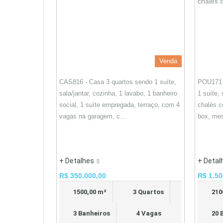
Venda
CAS816 - Casa 3 quartos sendo 1 suíte,
POU171 
sala/jantar, cozinha, 1 lavabo, 1 banheiro
1 suíte,
social, 1 suíte empregada, terraço, com 4
chalés c
vagas na garagem, c...
box, mes
+ Detalhes
+ Detal
R$ 350.000,00
R$ 1.50
1500,00 m²
3 Quartos
210
3 Banheiros
4 Vagas
20 