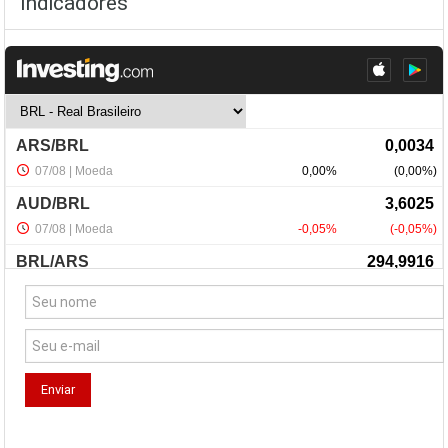
Indicadores
NewsLetter