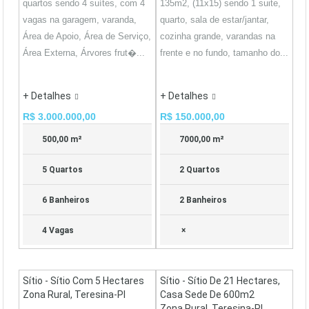
quartos sendo 4 suítes, com 4
135m2, (11x15) sendo 1 suite,
vagas na garagem, varanda,
quarto, sala de estar/jantar,
Área de Apoio, Área de Serviço,
cozinha grande, varandas na
Área Externa, Árvores frut�...
frente e no fundo, tamanho do...
+ Detalhes
+ Detalhes
R$ 3.000.000,00
R$ 150.000,00
500,00 m²
7000,00 m²
5 Quartos
2 Quartos
6 Banheiros
2 Banheiros
4 Vagas
×
Sítio - Sítio Com 5 Hectares
Sítio - Sítio De 21 Hectares,
Zona Rural, Teresina-PI
Casa Sede De 600m2
Zona Rural, Teresina-PI