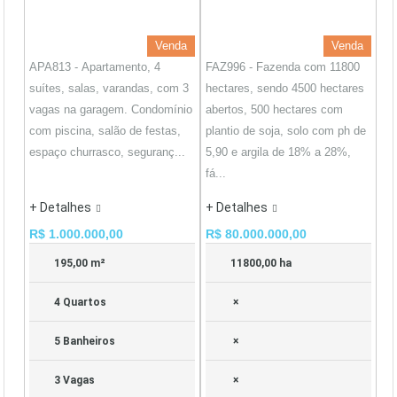
Venda
Venda
APA813 - Apartamento, 4
FAZ996 - Fazenda com 11800
suítes, salas, varandas, com 3
hectares, sendo 4500 hectares
vagas na garagem. Condomínio
abertos, 500 hectares com
com piscina, salão de festas,
plantio de soja, solo com ph de
espaço churrasco, seguranç...
5,90 e argila de 18% a 28%,
fá...
+ Detalhes
+ Detalhes
R$ 1.000.000,00
R$ 80.000.000,00
195,00 m²
11800,00 ha
4 Quartos
×
5 Banheiros
×
3 Vagas
×