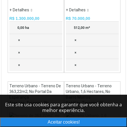
+ Detalhes
+ Detalhes
R$ 1.300.000,00
R$ 70.000,00
0,00 ha
512,00 m²
×
×
×
×
×
×
Terreno Urbano - Terreno De
Terreno Urbano - Terreno
363,22m2, No Portal Da
Urbano, 1,6 Hectares, No
Esperança
Bairro Morros
Aroeiras, Teresina-PI
Satélite, Teresina-PI
Este site usa cookies para garantir que você obtenha a
melhor experiência.
Aceitar cookies!