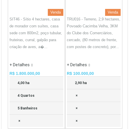
Venda
Venda
SIT46 - Sítio 4 hectares, casa
TRU016 - Terreno, 2,9 hectares,
de morador com suítes, casa
Povoado Cacimba Velha, 3KM
sede com 800m2, poço tubular,
do Clube dos Comerciários,
fruteiras, curral, galpão para
cercado, (80 metros de frente,
criação de aves, a�...
com postes de concreto), por...
+ Detalhes
+ Detalhes
R$ 1.800.000,00
R$ 100.000,00
4,00 ha
2,90 ha
4 Quartos
×
5 Banheiros
×
×
×