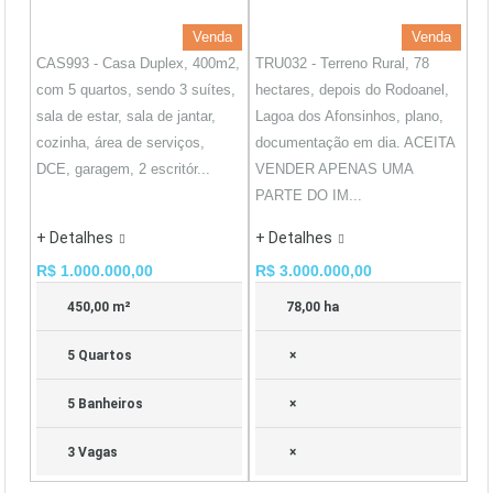
Venda
Venda
CAS993 - Casa Duplex, 400m2,
TRU032 - Terreno Rural, 78
com 5 quartos, sendo 3 suítes,
hectares, depois do Rodoanel,
sala de estar, sala de jantar,
Lagoa dos Afonsinhos, plano,
cozinha, área de serviços,
documentação em dia. ACEITA
DCE, garagem, 2 escritór...
VENDER APENAS UMA
PARTE DO IM...
+ Detalhes
+ Detalhes
R$ 1.000.000,00
R$ 3.000.000,00
450,00 m²
78,00 ha
5 Quartos
×
5 Banheiros
×
3 Vagas
×