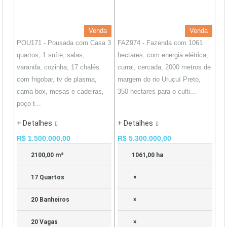
Venda
Venda
POU171 - Pousada com Casa 3
FAZ974 - Fazenda com 1061
quartos, 1 suíte, salas,
hectares, com energia elétrica,
varanda, cozinha, 17 chalés
curral, cercada, 2000 metros de
com frigobar, tv de plasma,
margem do rio Uruçuí Preto,
cama box, mesas e cadeiras,
350 hectares para o culti...
poço t...
+ Detalhes
+ Detalhes
R$ 1.500.000,00
R$ 5.300.000,00
2100,00 m²
1061,00 ha
17 Quartos
×
20 Banheiros
×
20 Vagas
×