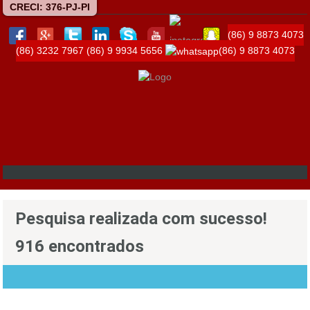
CRECI: 376-PJ-PI
(86) 9 8873 4073
(86) 3232 7967
(86) 9 9934 5656
(86) 9 8873 4073
Pesquisa realizada com sucesso!
916 encontrados