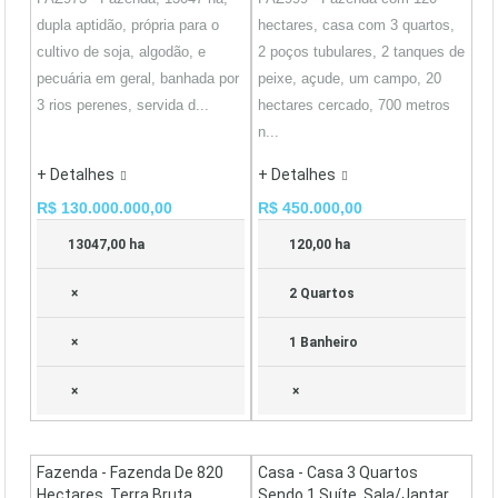
dupla aptidão, própria para o
hectares, casa com 3 quartos,
cultivo de soja, algodão, e
2 poços tubulares, 2 tanques de
pecuária em geral, banhada por
peixe, açude, um campo, 20
3 rios perenes, servida d...
hectares cercado, 700 metros
n...
+ Detalhes
+ Detalhes
R$ 130.000.000,00
R$ 450.000,00
13047,00 ha
120,00 ha
×
2 Quartos
×
1 Banheiro
×
×
Fazenda - Fazenda De 820
Casa - Casa 3 Quartos
Hectares, Terra Bruta,
Sendo 1 Suíte, Sala/jantar,