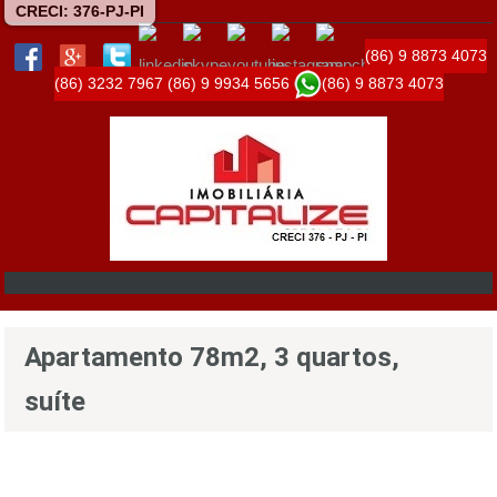
CRECI: 376-PJ-PI
(86) 9 8873 4073
(86) 3232 7967
(86) 9 9934 5656
(86) 9 8873 4073
Apartamento 78m2, 3 quartos,
suíte