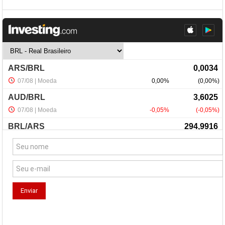
NewsLetter