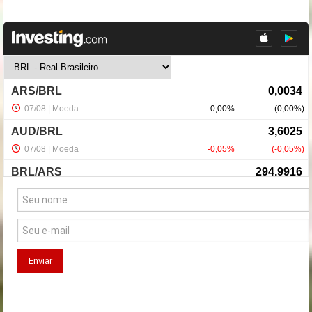
NewsLetter