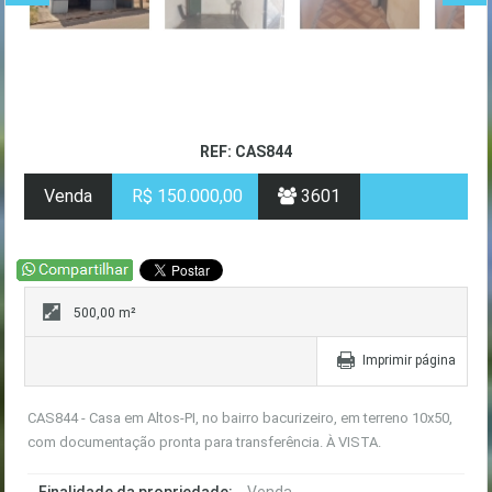
REF: CAS844
Venda
R$ 150.000,00
3601
500,00 m²
Imprimir página
CAS844 - Casa em Altos-PI, no bairro bacurizeiro, em terreno 10x50,
com documentação pronta para transferência. À VISTA.