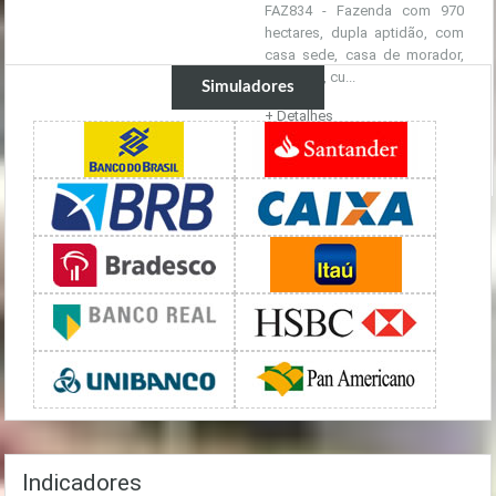
FAZ834 - Fazenda com 970
hectares, dupla aptidão, com
casa sede, casa de morador,
depósito, cu...
Simuladores
+ Detalhes
R$ 2.500.000,00
Indicadores