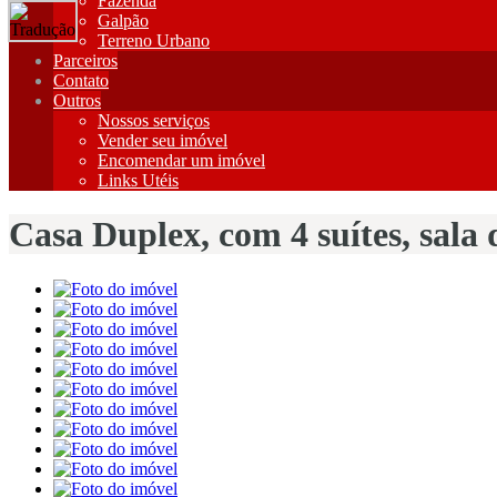
Fazenda
Galpão
Terreno Urbano
Parceiros
Contato
Outros
Nossos serviços
Vender seu imóvel
Encomendar um imóvel
Links Utéis
Casa Duplex, com 4 suítes, sala 