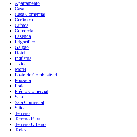
Apartamento
Casa
Casa Comercial
Cerâmica
Clínica
Comercial
Fazenda
Frigorífico
Galpão
Hotel
Indústria
Jazida
Motel
Posto de Combustível
Pousada
Praia
Prédio Comercial
Sala
Sala Comercial
Sítio
Terreno
Terreno Rural
Terreno Urbano
Todas