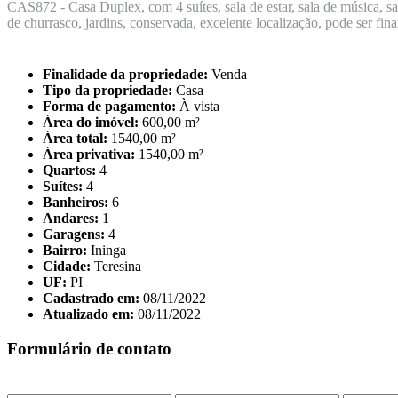
CAS872 - Casa Duplex, com 4 suítes, sala de estar, sala de música, sala
de churrasco, jardins, conservada, excelente localização, pode ser f
Finalidade da propriedade:
Venda
Tipo da propriedade:
Casa
Forma de pagamento:
À vista
Área do imóvel:
600,00 m²
Área total:
1540,00 m²
Área privativa:
1540,00 m²
Quartos:
4
Suítes:
4
Banheiros:
6
Andares:
1
Garagens:
4
Bairro:
Ininga
Cidade:
Teresina
UF:
PI
Cadastrado em:
08/11/2022
Atualizado em:
08/11/2022
Formulário de contato