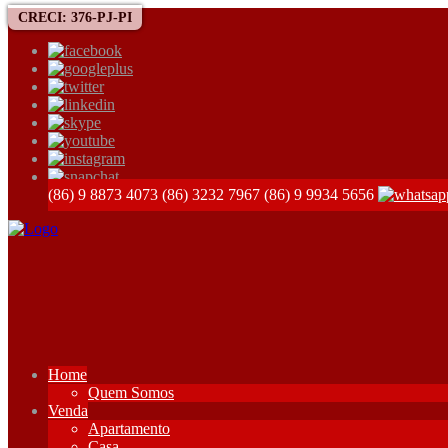
CRECI: 376-PJ-PI
(86) 9 8873 4073
(86) 3232 7967
(86) 9 9934 5656
Home
Quem Somos
Venda
Apartamento
Casa