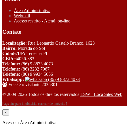
Área Administrativa
Webmail
Acesso restrito - Atend. on-line
Contato
Localização:
Rua Leonardo Castelo Branco, 1623
Bairro:
Morada do Sol
Cidade/UF:
Teresina-PI
CEP:
64056-383
Telefone:
(86) 9 8873 4073
Telefone:
(86) 3232 7967
Telefone:
(86) 9 9934 5656
Whatsapp:
(86) 9 8873 4073
Você é o visitante 2035301
© 2009-2026 Todos os direitos reservados
LSW - Loca Sites Web
[tags
site para imobiliária
,
corretor de imóveis
, ]
×
Acesso a Área Administrativa