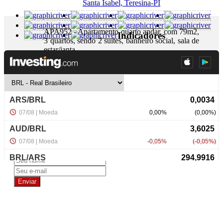
Santa Isabel, Teresina-PI
APA952 - Apartamento quarto andar, com 79m2,
Indicadores
3 quartos, sendo 2 suites, banheiro social, sala de
estar/janta...
+ Detalhes
R$ 270.000,00
NewsLetter