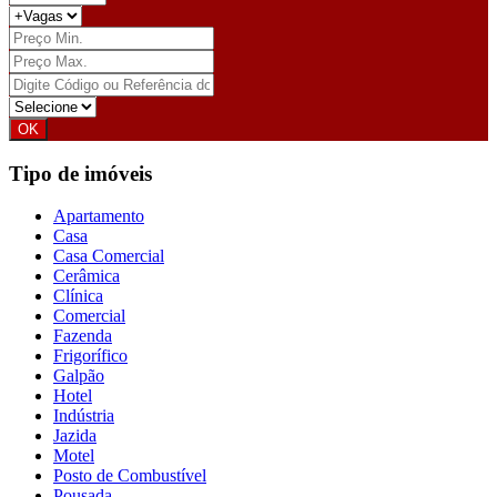
Tipo de imóveis
Apartamento
Casa
Casa Comercial
Cerâmica
Clínica
Comercial
Fazenda
Frigorífico
Galpão
Hotel
Indústria
Jazida
Motel
Posto de Combustível
Pousada