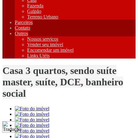
Casa
Fazenda
Galpão
Terreno Urbano
Parceiros
Contato
Outros
Nossos serviços
Vender seu imóvel
Encomendar um imóvel
Links Utéis
Casa 3 quartos, sendo suíte
master, suíte, DCE, banheiro
social