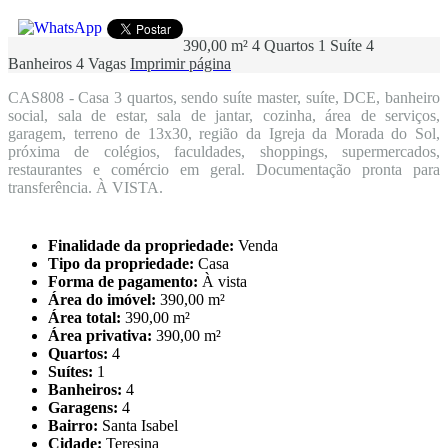
390,00 m²
4 Quartos
1 Suíte
4
Banheiros
4 Vagas
Imprimir página
CAS808 - Casa 3 quartos, sendo suíte master, suíte, DCE, banheiro
social, sala de estar, sala de jantar, cozinha, área de serviços,
garagem, terreno de 13x30, região da Igreja da Morada do Sol,
próxima de colégios, faculdades, shoppings, supermercados,
restaurantes e comércio em geral. Documentação pronta para
transferência. À VISTA.
Finalidade da propriedade:
Venda
Tipo da propriedade:
Casa
Forma de pagamento:
À vista
Área do imóvel:
390,00 m²
Área total:
390,00 m²
Área privativa:
390,00 m²
Quartos:
4
Suítes:
1
Banheiros:
4
Garagens:
4
Bairro:
Santa Isabel
Cidade:
Teresina