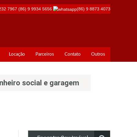
232 7967
(86) 9 9934 5656
(86) 9 8873 4073
Locação
Parceiros
Contato
Outros
nheiro social e garagem