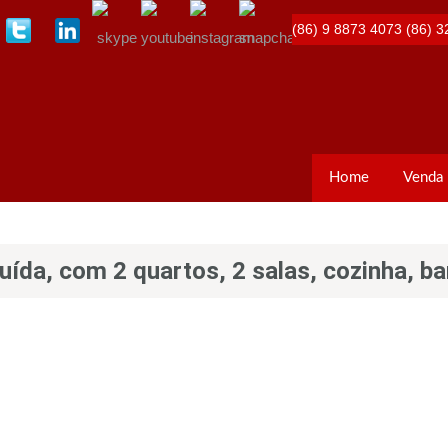
(86) 9 8873 4073
(86) 3
Home
Venda
da, com 2 quartos, 2 salas, cozinha, ba