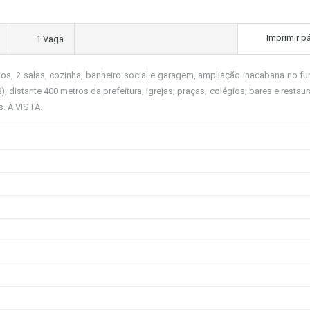
Imprimir p
1 Vaga
s, 2 salas, cozinha, banheiro social e garagem, ampliação inacabana no f
), distante 400 metros da prefeitura, igrejas, praças, colégios, bares e restau
s. À VISTA.