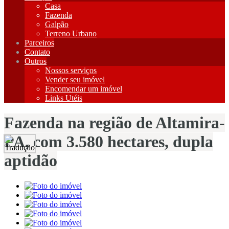
Casa
Fazenda
Galpão
Terreno Urbano
Parceiros
Contato
Outros
Nossos serviços
Vender seu imóvel
Encomendar um imóvel
Links Utéis
Fazenda na região de Altamira-
PA, com 3.580 hectares, dupla
aptidão