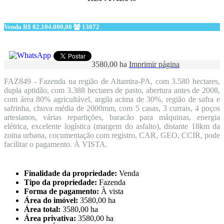
Venda
R$ 82.104.000,00
13072
3580,00 ha
Imprimir página
FAZ849 - Fazenda na região de Altamira-PA, com 3.580 hectares,
dupla aptidão, com 3.388 hectares de pasto, abertura antes de 2008,
com área 80% agricultável, argila acima de 30%, região de safra e
safrinha, chuva média de 2000mm, com 5 casas, 3 currais, 4 poços
artesianos, várias repartições, baracão para máquinas, energia
elétrica, excelente logística (margem do asfalto), distante 18km da
zoina urbana, cocumentação com registro, CAR, GEO, CCIR, pode
facilitar o pagamento. À VISTA.
Finalidade da propriedade:
Venda
Tipo da propriedade:
Fazenda
Forma de pagamento:
À vista
Área do imóvel:
3580,00 ha
Área total:
3580,00 ha
Área privativa:
3580,00 ha