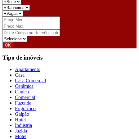
Tipo de imóveis
Apartamento
Casa
Casa Comercial
Cerâmica
Clínica
Comercial
Fazenda
Frigorífico
Galpão
Hotel
Indústria
Jazida
Motel