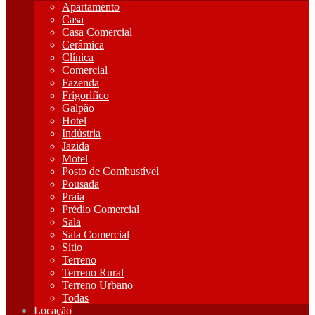
Apartamento
Casa
Casa Comercial
Cerâmica
Clínica
Comercial
Fazenda
Frigorífico
Galpão
Hotel
Indústria
Jazida
Motel
Posto de Combustível
Pousada
Praia
Prédio Comercial
Sala
Sala Comercial
Sítio
Terreno
Terreno Rural
Terreno Urbano
Todas
Locação