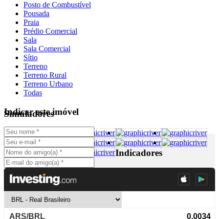
Posto de Combustível
Pousada
Praia
Prédio Comercial
Sala
Sala Comercial
Sítio
Terreno
Terreno Rural
Terreno Urbano
Todas
Indicar este imóvel
Simuladores
Indicadores