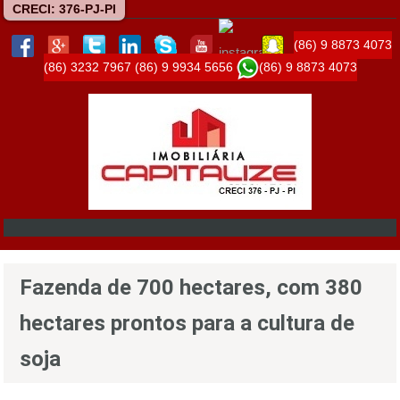
CRECI: 376-PJ-PI
(86) 9 8873 4073
(86) 3232 7967
(86) 9 9934 5656
(86) 9 8873 4073
Fazenda de 700 hectares, com 380
hectares prontos para a cultura de
soja