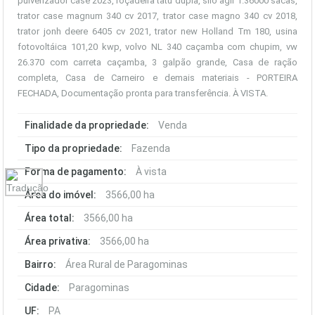
pulverizador case 2023, roçadeira tatu dupla, silo agir 1.36000 sacas,
trator case magnum 340 cv 2017, trator case magno 340 cv 2018,
trator jonh deere 6405 cv 2021, trator new Holland Tm 180, usina
fotovoltáica 101,20 kwp, volvo NL 340 caçamba com chupim, vw
26.370 com carreta caçamba, 3 galpão grande, Casa de ração
completa, Casa de Carneiro e demais materiais - PORTEIRA
FECHADA, Documentação pronta para transferência. À VISTA.
Finalidade da propriedade:
Venda
Tipo da propriedade:
Fazenda
Forma de pagamento:
À vista
Área do imóvel:
3566,00 ha
Área total:
3566,00 ha
Área privativa:
3566,00 ha
Bairro:
Área Rural de Paragominas
Cidade:
Paragominas
UF:
PA