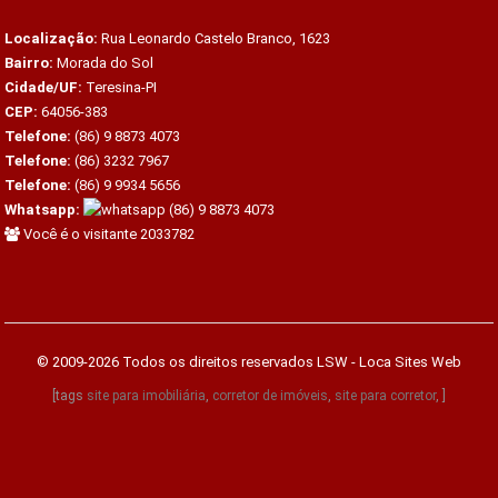
Localização:
Rua Leonardo Castelo Branco, 1623
Bairro:
Morada do Sol
Cidade/UF:
Teresina-PI
CEP:
64056-383
Telefone:
(86) 9 8873 4073
Telefone:
(86) 3232 7967
Telefone:
(86) 9 9934 5656
Whatsapp:
(86) 9 8873 4073
Você é o visitante 2033782
© 2009-2026 Todos os direitos reservados
LSW - Loca Sites Web
[tags
site para imobiliária
,
corretor de imóveis
,
site para corretor
, ]