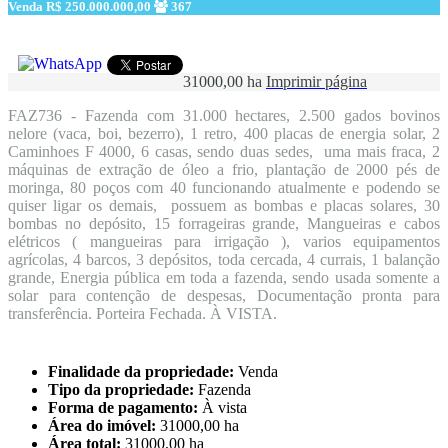
Venda
R$ 250.000.000,00
367
31000,00 ha
Imprimir página
FAZ736 - Fazenda com 31.000 hectares, 2.500 gados bovinos
nelore (vaca, boi, bezerro), 1 retro, 400 placas de energia solar, 2
Caminhoes F 4000, 6 casas, sendo duas sedes, uma mais fraca, 2
máquinas de extração de óleo a frio, plantação de 2000 pés de
moringa, 80 poços com 40 funcionando atualmente e podendo se
quiser ligar os demais, possuem as bombas e placas solares, 30
bombas no depósito, 15 forrageiras grande, Mangueiras e cabos
elétricos ( mangueiras para irrigação ), varios equipamentos
agrícolas, 4 barcos, 3 depósitos, toda cercada, 4 currais, 1 balanção
grande, Energia pública em toda a fazenda, sendo usada somente a
solar para contenção de despesas, Documentação pronta para
transferência. Porteira Fechada. À VISTA.
Finalidade da propriedade:
Venda
Tipo da propriedade:
Fazenda
Forma de pagamento:
À vista
Área do imóvel:
31000,00 ha
Área total:
31000,00 ha