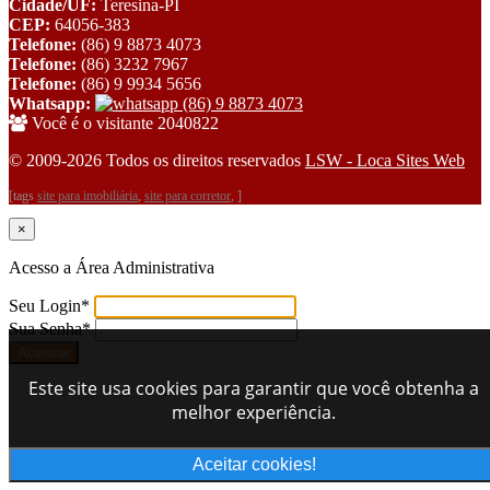
Cidade/UF:
Teresina-PI
CEP:
64056-383
Telefone:
(86) 9 8873 4073
Telefone:
(86) 3232 7967
Telefone:
(86) 9 9934 5656
Whatsapp:
(86) 9 8873 4073
Você é o visitante 2040822
© 2009-2026 Todos os direitos reservados
LSW - Loca Sites Web
[tags
site para imobiliária
,
site para corretor
, ]
×
Acesso a Área Administrativa
Seu Login
*
Sua Senha
*
Este site usa cookies para garantir que você obtenha a
melhor experiência.
Aceitar cookies!