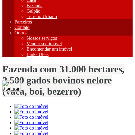
Casa
Fazenda
Galpão
Terreno Urbano
Parceiros
Contato
Outros
Nossos serviços
Vender seu imóvel
Encomendar um imóvel
Links Utéis
Fazenda com 31.000 hectares,
2.500 gados bovinos nelore
(vaca, boi, bezerro)