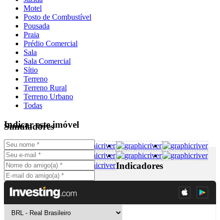
Motel
Posto de Combustível
Pousada
Praia
Prédio Comercial
Sala
Sala Comercial
Sítio
Terreno
Terreno Rural
Terreno Urbano
Todas
Indicar este imóvel
Simuladores
Indicadores