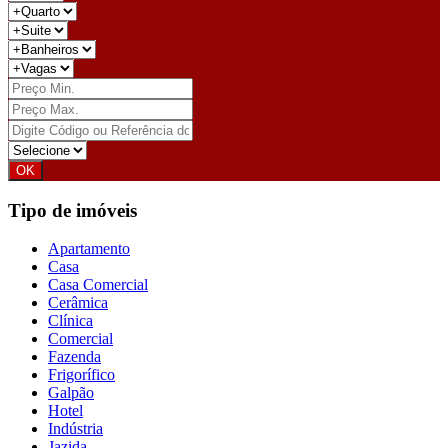
Tipo de imóveis
Apartamento
Casa
Casa Comercial
Cerâmica
Clínica
Comercial
Fazenda
Frigorífico
Galpão
Hotel
Indústria
Jazida