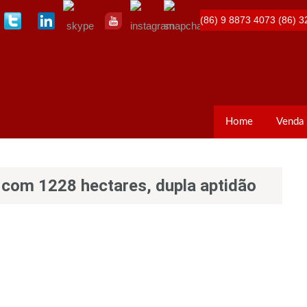
(86) 9 8873 4073
(86) 3
Home
Venda
 com 1228 hectares, dupla aptidão