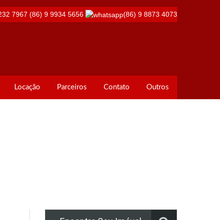
232 7967
(86) 9 9934 5656
(86) 9 8873 4073
Locação
Parceiros
Contato
Outros