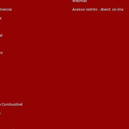
Webmail
mercial
Acesso restrito - Atend. on-line
a
al
a
co
a
e Combustível
a