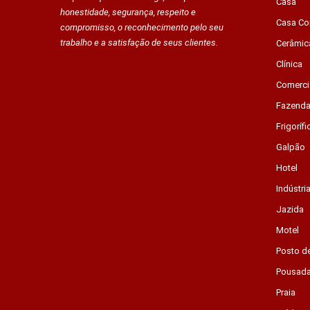
Casa
honestidade, segurança, respeito e
Casa Co
compromisso, o reconhecimento pelo seu
trabalho e a satisfação de seus clientes.
Cerâmic
Clínica
Comerci
Fazend
Frigorífi
Galpão
Hotel
Indústri
Jazida
Motel
Posto d
Pousad
Praia