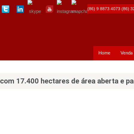
(86) 9 8873 4073
(86) 3
Home
Venda
com 17.400 hectares de área aberta e p