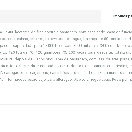
Imprimir p
m 17.400 hectares de área aberta e pastagem, com casa sede, casa de funcio
poço artesiano, internet, reservatório de água, balança de 80 toneladas, 4 
ejo com capacidade para 17.000 bois. com 3000 mil vacas (800 com bezerros
to, 120 touros PO, 120 gaarrotes PO, 200 vacas para descarte, totalizan
agricultura, depois de 5 anos virou área de pastagem, com 80% da área plana,
a área foi calcareada e adubada. Com todos os equipamentos agrícolas, tr
s, PA carregadeiras, caçambas, caminhões e demais. Localizada numa das m
As informações estão sujeitas à alteração. Aberto a negociação. Pode perm