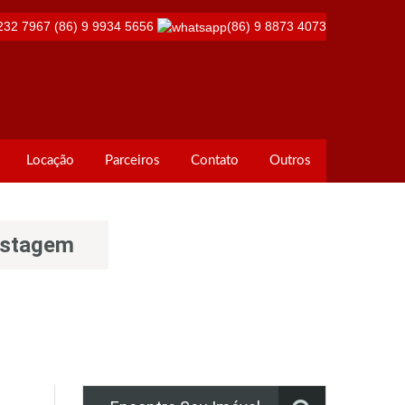
232 7967
(86) 9 9934 5656
(86) 9 8873 4073
Locação
Parceiros
Contato
Outros
astagem