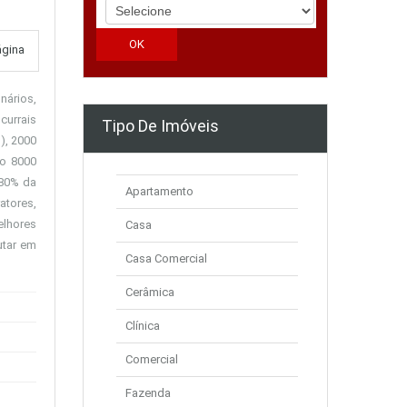
ágina
nários,
currais
Tipo De Imóveis
), 2000
do 8000
 80% da
Apartamento
atores,
elhores
Casa
utar em
Casa Comercial
Cerâmica
Clínica
Comercial
Fazenda