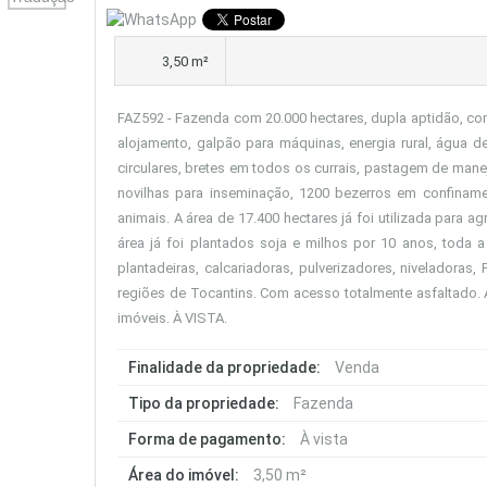
3,50 m²
FAZ592 - Fazenda com 20.000 hectares, dupla aptidão, co
alojamento, galpão para máquinas, energia rural, água de 
circulares, bretes em todos os currais, pastagem de man
novilhas para inseminação, 1200 bezerros em confinamen
animais. A área de 17.400 hectares já foi utilizada para 
área já foi plantados soja e milhos por 10 anos, toda 
plantadeiras, calcariadoras, pulverizadores, niveladora
regiões de Tocantins. Com acesso totalmente asfaltado. 
imóveis. À VISTA.
Finalidade da propriedade:
Venda
Tipo da propriedade:
Fazenda
Forma de pagamento:
À vista
Área do imóvel:
3,50 m²