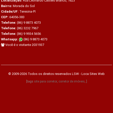
Localização:
Rua Leonardo Castelo Branco, 1623
Bairro:
Morada do Sol
Cidade/UF:
Teresina-PI
CEP:
64056-383
Telefone:
(86) 9 8873 4073
Telefone:
(86) 3232 7967
Telefone:
(86) 9 9934 5656
Whatsapp:
(86) 9 8873 4073
Você é o visitante 2031937
© 2009-2026 Todos os direitos reservados
LSW - Loca Sites Web
[tags
site para corretor
,
corretor de imóveis
, ]