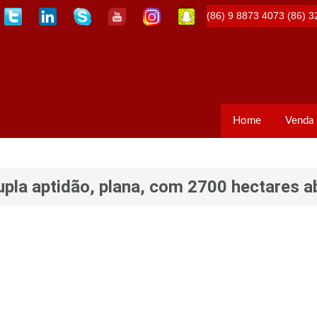
(86) 9 8873 4073
(86) 3
Home
Venda
pla aptidão, plana, com 2700 hectares a