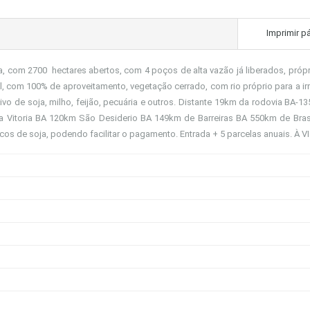
Imprimir p
, com 2700 hectares abertos, com 4 poços de alta vazão já liberados, própr
l, com 100% de aproveitamento, vegetação cerrado, com rio próprio para a ir
vo de soja, milho, feijão, pecuária e outros. Distante 19km da rodovia BA-1
 Vitoria BA 120km São Desiderio BA 149km de Barreiras BA 550km de Brasí
os de soja, podendo facilitar o pagamento. Entrada + 5 parcelas anuais. À 