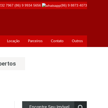
232 7967
(86) 9 9934 5656
(86) 9 8873 4073
Locação
Parceiros
Contato
Outros
bertos
Encontre Seu Imóvel