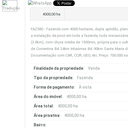
4000,00 ha
FAZ580 - Fazenda com 4000 hectares, dupla aptidão, plana
a instalação de pivot em toda a fazenda, toda mecanizáve
(3,9km), com chuva média de 1500mm, própria para o culti
de Correntina BA 24km Inhaúmas BA 90km Santa Maria da
Documentação com CAR, CCIR, GEO, etc. Preço: 700.000 sac
Finalidade da propriedade:
Venda
Tipo da propriedade:
Fazenda
Forma de pagamento:
À vista
Área do imóvel:
4000,00 ha
Área total:
4000,00 ha
Área privativa:
4000,00 ha
Bairro: