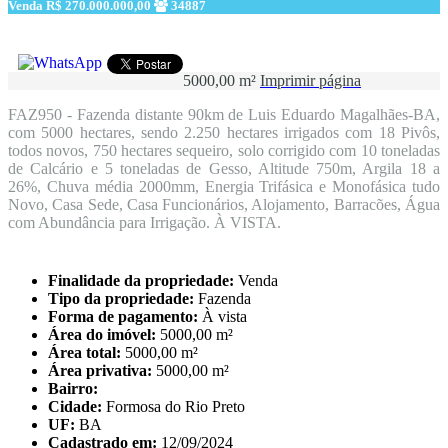
Venda
R$ 270.000.000,00
34887
5000,00 m²
Imprimir página
FAZ950 - Fazenda distante 90km de Luis Eduardo Magalhães-BA,
com 5000 hectares, sendo 2.250 hectares irrigados com 18 Pivôs,
todos novos, 750 hectares sequeiro, solo corrigido com 10 toneladas
de Calcário e 5 toneladas de Gesso, Altitude 750m, Argila 18 a
26%, Chuva média 2000mm, Energia Trifásica e Monofásica tudo
Novo, Casa Sede, Casa Funcionários, Alojamento, Barracões, Água
com Abundância para Irrigação. À VISTA.
Finalidade da propriedade:
Venda
Tipo da propriedade:
Fazenda
Forma de pagamento:
À vista
Área do imóvel:
5000,00 m²
Área total:
5000,00 m²
Área privativa:
5000,00 m²
Bairro:
Cidade:
Formosa do Rio Preto
UF:
BA
Cadastrado em:
12/09/2024