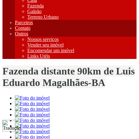
Casa
Fazenda
Galpão
Terreno Urbano
Parceiros
Contato
Outros
Nossos serviços
Vender seu imóvel
Encomendar um imóvel
Links Utéis
Fazenda distante 90km de Luis
Eduardo Magalhães-BA