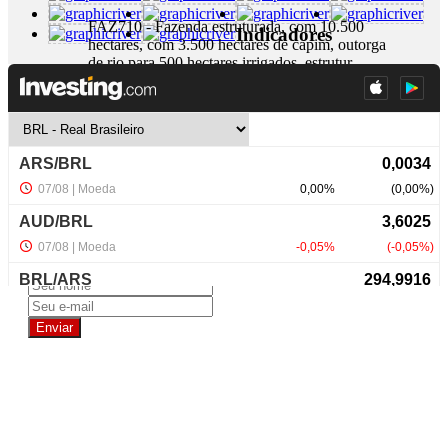
FAZ710 - Fazenda estruturada, com 10.500
Indicadores
hectares, com 3.500 hectares de capim, outorga
de rio para 500 hectares irrigados, estrutur...
+ Detalhes
R$ 120.000.000,00
NewsLetter