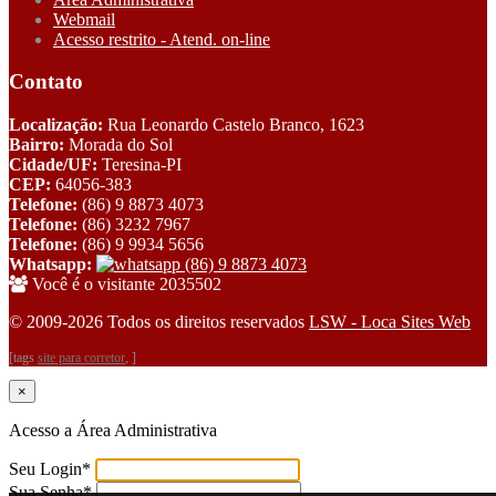
Webmail
Acesso restrito - Atend. on-line
Contato
Localização:
Rua Leonardo Castelo Branco, 1623
Bairro:
Morada do Sol
Cidade/UF:
Teresina-PI
CEP:
64056-383
Telefone:
(86) 9 8873 4073
Telefone:
(86) 3232 7967
Telefone:
(86) 9 9934 5656
Whatsapp:
(86) 9 8873 4073
Você é o visitante 2035502
© 2009-2026 Todos os direitos reservados
LSW - Loca Sites Web
[tags
site para corretor
, ]
×
Acesso a Área Administrativa
Seu Login
*
Sua Senha
*