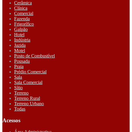
Cerâmica
Clínica
Comercial
Fazenda
Frigorífico
Galpão
Hotel
Indústria
Jazida
Motel
Posto de Combustível
Pousada
Praia
Prédio Comercial
Sala
Sala Comercial
Sítio
Terreno
Terreno Rural
Terreno Urbano
Todas
Acessos
Área Administrativa