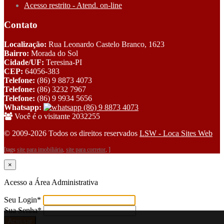
Acesso restrito - Atend. on-line
Contato
Localização:
Rua Leonardo Castelo Branco, 1623
Bairro:
Morada do Sol
Cidade/UF:
Teresina-PI
CEP:
64056-383
Telefone:
(86) 9 8873 4073
Telefone:
(86) 3232 7967
Telefone:
(86) 9 9934 5656
Whatsapp:
(86) 9 8873 4073
Você é o visitante 2032255
© 2009-2026 Todos os direitos reservados
LSW - Loca Sites Web
[tags
site para imobiliária
,
site para corretor
, ]
×
Acesso a Área Administrativa
Seu Login
*
Sua Senha
*