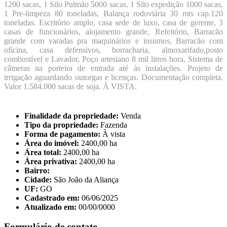
1200 sacas, 1 Silo Pulmão 5000 sacas, 1 Silo expedição 1000 sacas,
1 Pre-limpeza 80 toneladas, Balança rodoviária 30 mts cap.120
toneladas. Escritório amplo, casa sede de luxo, casa de gerente, 3
casas de funcionários, alojamento grande, Refeitório, Barracão
grande com varadas pra maquinários e insumos, Barracão com
oficina, casa defensivos, borracharia, almoxarifado,posto
combustível e Lavador, Poço artesiano 8 mil litros hora, Sistema de
câmeras na porteira de entrada até às instalações. Projeto de
irrigação aguardando outorgas e licenças. Documentação completa.
Valor 1.584.000 sacas de soja. À VISTA.
Finalidade da propriedade:
Venda
Tipo da propriedade:
Fazenda
Forma de pagamento:
À vista
Área do imóvel:
2400,00 ha
Área total:
2400,00 ha
Área privativa:
2400,00 ha
Bairro:
Cidade:
São João da Aliança
UF:
GO
Cadastrado em:
06/06/2025
Atualizado em:
00/00/0000
Formulário de contato