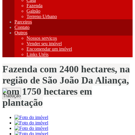
Casa
Fazenda
Galpão
Terreno Urbano
Parceiros
Contato
Outros
Nossos serviços
Vender seu imóvel
Encomendar um imóvel
Links Utéis
Fazenda com 2400 hectares, na
região de São João Da Aliança,
com 1750 hectares em
plantação