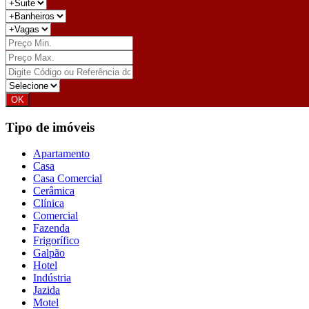
Tipo de imóveis
Apartamento
Casa
Casa Comercial
Cerâmica
Clínica
Comercial
Fazenda
Frigorífico
Galpão
Hotel
Indústria
Jazida
Motel