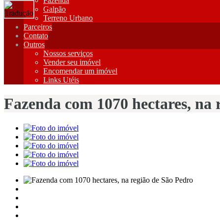
Fazenda
Galpão
Terreno Urbano
Parceiros
Contato
Outros
Nossos serviços
Vender seu imóvel
Encomendar um imóvel
Links Utéis
Fazenda com 1070 hectares, na r