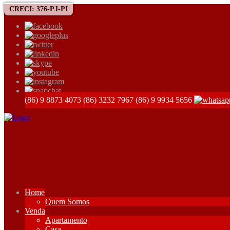
CRECI: 376-PJ-PI
(86) 9 8873 4073
(86) 3232 7967
(86) 9 9934 5656
Home
Quem Somos
Venda
Apartamento
Casa