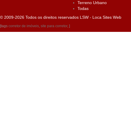
Terreno Urbano
Todas
© 2009-2026 Todos os direitos reservados
LSW - Loca Sites Web
[tags
corretor de imóveis
,
site para corretor
, ]