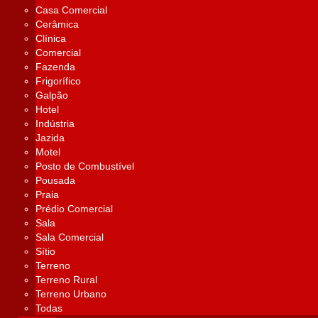
Casa Comercial
Cerâmica
Clínica
Comercial
Fazenda
Frigorífico
Galpão
Hotel
Indústria
Jazida
Motel
Posto de Combustível
Pousada
Praia
Prédio Comercial
Sala
Sala Comercial
Sítio
Terreno
Terreno Rural
Terreno Urbano
Todas