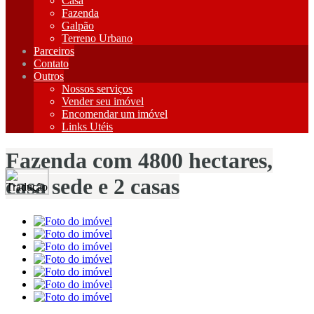
Casa
Fazenda
Galpão
Terreno Urbano
Parceiros
Contato
Outros
Nossos serviços
Vender seu imóvel
Encomendar um imóvel
Links Utéis
Fazenda com 4800 hectares,
casa sede e 2 casas