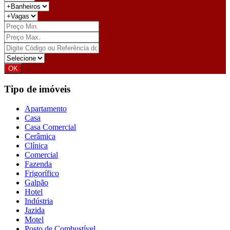
Tipo de imóveis
Apartamento
Casa
Casa Comercial
Cerâmica
Clínica
Comercial
Fazenda
Frigorífico
Galpão
Hotel
Indústria
Jazida
Motel
Posto de Combustível