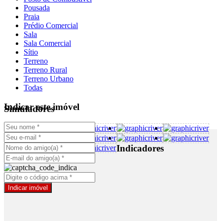
Pousada
Praia
Prédio Comercial
Sala
Sala Comercial
Sítio
Terreno
Terreno Rural
Terreno Urbano
Todas
Indicar este imóvel
Simuladores
Indicadores