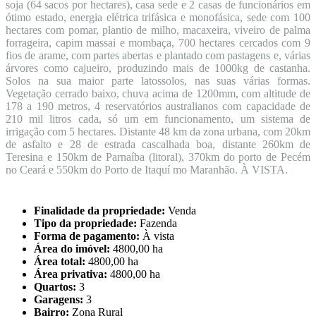
soja (64 sacos por hectares), casa sede e 2 casas de funcionários em
ótimo estado, energia elétrica trifásica e monofásica, sede com 100
hectares com pomar, plantio de milho, macaxeira, viveiro de palma
forrageira, capim massai e mombaça, 700 hectares cercados com 9
fios de arame, com partes abertas e plantado com pastagens e, várias
árvores como cajueiro, produzindo mais de 1000kg de castanha.
Solos na sua maior parte latossolos, nas suas várias formas.
Vegetação cerrado baixo, chuva acima de 1200mm, com altitude de
178 a 190 metros, 4 reservatórios australianos com capacidade de
210 mil litros cada, só um em funcionamento, um sistema de
irrigação com 5 hectares. Distante 48 km da zona urbana, com 20km
de asfalto e 28 de estrada cascalhada boa, distante 260km de
Teresina e 150km de Parnaíba (litoral), 370km do porto de Pecém
no Ceará e 550km do Porto de Itaquí mo Maranhão. À VISTA.
Finalidade da propriedade:
Venda
Tipo da propriedade:
Fazenda
Forma de pagamento:
À vista
Área do imóvel:
4800,00 ha
Área total:
4800,00 ha
Área privativa:
4800,00 ha
Quartos:
3
Garagens:
3
Bairro:
Zona Rural