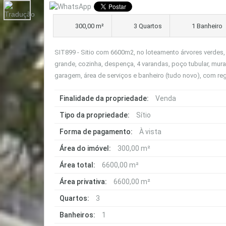
300,00 m²
3 Quartos
1 Banheiro
SIT899 - Sitio com 6600m2, no loteamento árvores verdes,
grande, cozinha, despença, 4 varandas, poço tubular, mur
garagem, área de serviços e banheiro (tudo novo), com regi
Finalidade da propriedade:
Venda
Tipo da propriedade:
Sítio
Forma de pagamento:
À vista
Área do imóvel:
300,00 m²
Área total:
6600,00 m²
Área privativa:
6600,00 m²
Quartos:
3
Banheiros:
1