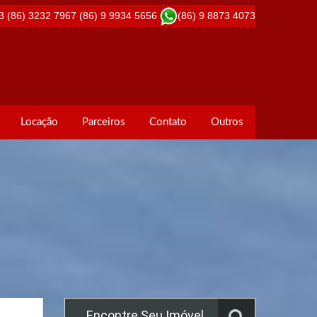
3
(86) 3232 7967
(86) 9 9934 5656
(86) 9 8873 4073
Locação
Parceiros
Contato
Outros
Encontre Seu Imóvel