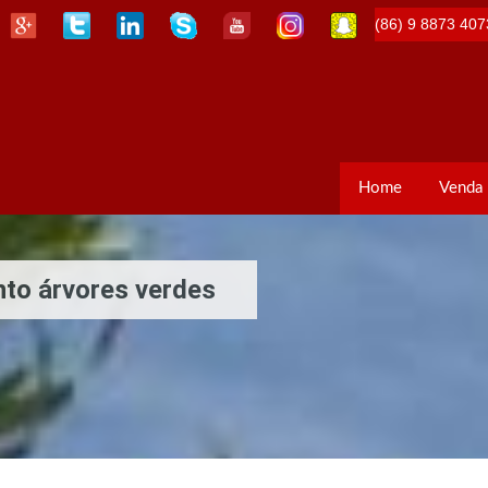
(86) 9 8873 407
Home
Venda
to árvores verdes