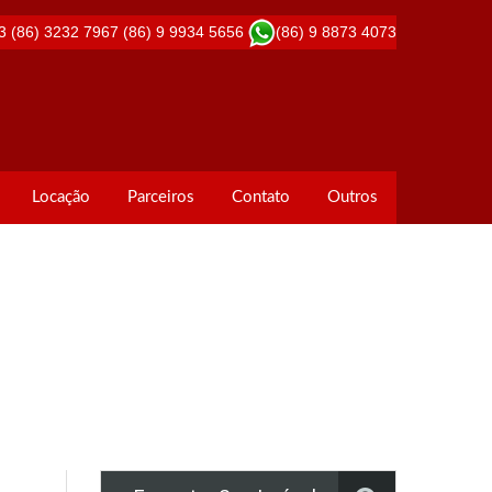
3
(86) 3232 7967
(86) 9 9934 5656
(86) 9 8873 4073
Locação
Parceiros
Contato
Outros