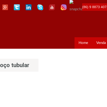
(86) 9 8873 407
Home
Venda
poço tubular