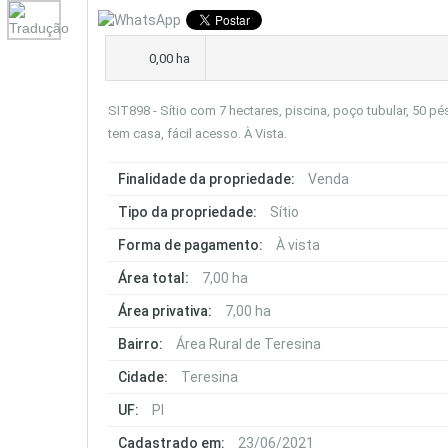
0,00 ha
SIT898 - Sítio com 7 hectares, piscina, poço tubular, 50 pé
tem casa, fácil acesso. À Vista.
Finalidade da propriedade:
Venda
Tipo da propriedade:
Sítio
Forma de pagamento:
À vista
Área total:
7,00 ha
Área privativa:
7,00 ha
Bairro:
Área Rural de Teresina
Cidade:
Teresina
UF:
PI
Cadastrado em:
23/06/2021