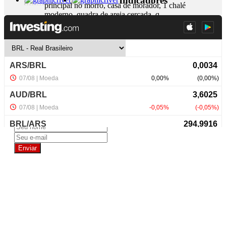
Indicadores
principal no morro, casa de morador, 1 chalé
moderno, quadra de areia cercada, q...
+ Detalhes
R$ 1.100.000,00
NewsLetter