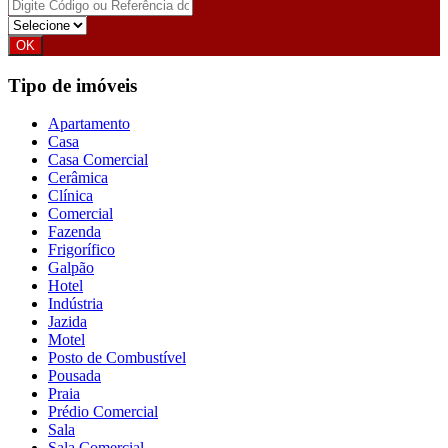
Tipo de imóveis
Apartamento
Casa
Casa Comercial
Cerâmica
Clínica
Comercial
Fazenda
Frigorífico
Galpão
Hotel
Indústria
Jazida
Motel
Posto de Combustível
Pousada
Praia
Prédio Comercial
Sala
Sala Comercial