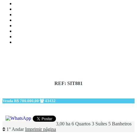
REF: SIT881
Venda
R$ 700.000,00
43432
3,00 ha
6 Quartos
3 Suítes
5 Banheiros
1° Andar
Imprimir página