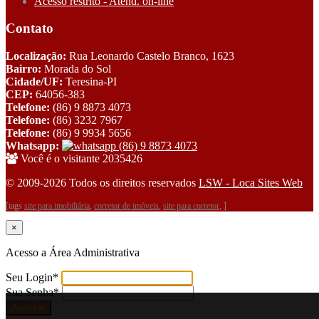
Acesso restrito - Atend. on-line
Contato
Localização:
Rua Leonardo Castelo Branco, 1623
Bairro:
Morada do Sol
Cidade/UF:
Teresina-PI
CEP:
64056-383
Telefone:
(86) 9 8873 4073
Telefone:
(86) 3232 7967
Telefone:
(86) 9 9934 5656
Whatsapp:
(86) 9 8873 4073
Você é o visitante 2035426
© 2009-2026 Todos os direitos reservados
LSW - Loca Sites Web
[tags
site para imobiliária
,
corretor de imóveis
,
site para corretor
, ]
×
Acesso a Área Administrativa
Seu Login
*
Sua Senha
*