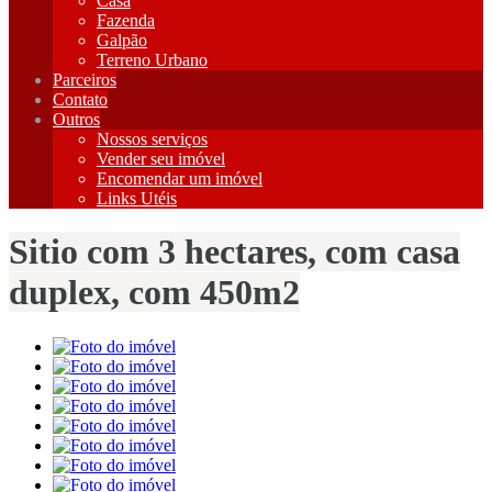
Casa
Fazenda
Galpão
Terreno Urbano
Parceiros
Contato
Outros
Nossos serviços
Vender seu imóvel
Encomendar um imóvel
Links Utéis
Sitio com 3 hectares, com casa
duplex, com 450m2