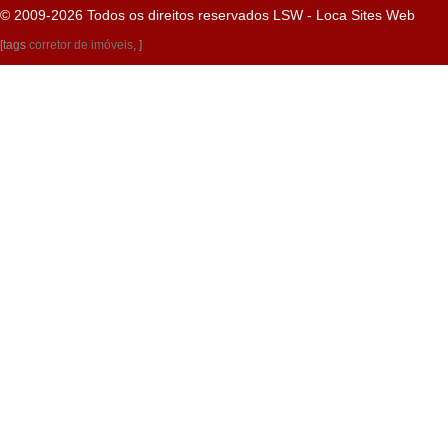
© 2009-2026 Todos os direitos reservados
LSW - Loca Sites Web
[tags
corretor de imóveis
, ]