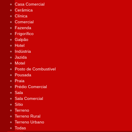
Casa Comercial
Cerâmica
Clínica
Comercial
Fazenda
Frigorífico
Galpão
Hotel
Indústria
Jazida
Motel
Posto de Combustível
Pousada
Praia
Prédio Comercial
Sala
Sala Comercial
Sítio
Terreno
Terreno Rural
Terreno Urbano
Todas