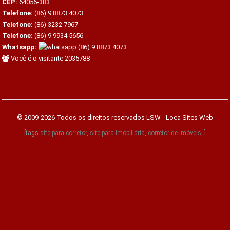
CEP:
64056-383
Telefone:
(86) 9 8873 4073
Telefone:
(86) 3232 7967
Telefone:
(86) 9 9934 5656
Whatsapp:
(86) 9 8873 4073
Você é o visitante 2035788
© 2009-2026 Todos os direitos reservados
LSW - Loca Sites Web
[tags
site para corretor
,
site para imobiliária
,
corretor de imóveis
, ]