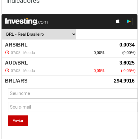
Indicadores
NewsLetter