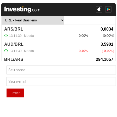
NewsLetter