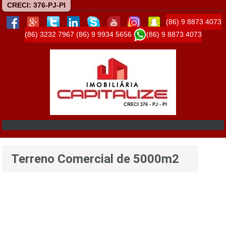
CRECI: 376-PJ-PI
(86) 9 8873 4073
(86) 3232 7967
(86) 9 9934 5656
(86) 9 8873 4073
Terreno Comercial de 5000m2