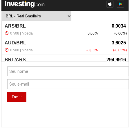
NewsLetter