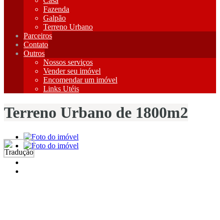
Casa
Fazenda
Galpão
Terreno Urbano
Parceiros
Contato
Outros
Nossos serviços
Vender seu imóvel
Encomendar um imóvel
Links Utéis
Terreno Urbano de 1800m2