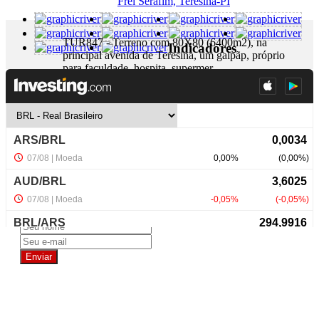
Frei Serafim, Teresina-PI
TUR847 - Terreno com 80X80 (6400m2), na
Indicadores
principal avenida de Teresina, um galpãp, próprio
para faculdade, hospita, supermer...
+ Detalhes
R$ 12.000.000,00
NewsLetter