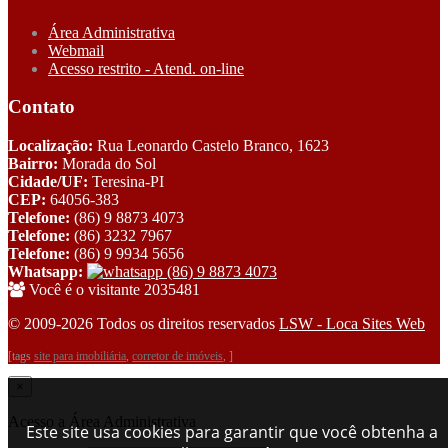
Área Administrativa
Webmail
Acesso restrito - Atend. on-line
Contato
Localização:
Rua Leonardo Castelo Branco, 1623
Bairro:
Morada do Sol
Cidade/UF:
Teresina-PI
CEP:
64056-383
Telefone:
(86) 9 8873 4073
Telefone:
(86) 3232 7967
Telefone:
(86) 9 9934 5656
Whatsapp:
(86) 9 8873 4073
Você é o visitante 2035481
© 2009-2026 Todos os direitos reservados
LSW - Loca Sites Web
[tags
site para imobiliária
,
corretor de imóveis
, ]
×
Acesso a Área Administrativa
Este site usa cookies para garantir que você obtenha a