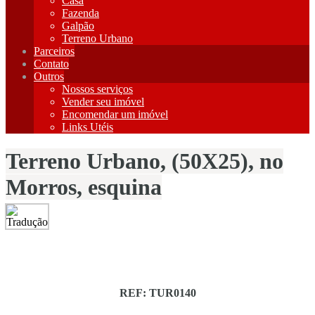
Casa
Fazenda
Galpão
Terreno Urbano
Parceiros
Contato
Outros
Nossos serviços
Vender seu imóvel
Encomendar um imóvel
Links Utéis
Terreno Urbano, (50X25), no
Morros, esquina
REF: TUR0140