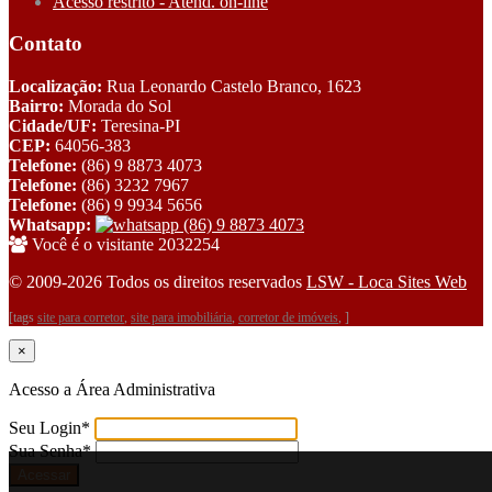
Acesso restrito - Atend. on-line
Contato
Localização:
Rua Leonardo Castelo Branco, 1623
Bairro:
Morada do Sol
Cidade/UF:
Teresina-PI
CEP:
64056-383
Telefone:
(86) 9 8873 4073
Telefone:
(86) 3232 7967
Telefone:
(86) 9 9934 5656
Whatsapp:
(86) 9 8873 4073
Você é o visitante 2032254
© 2009-2026 Todos os direitos reservados
LSW - Loca Sites Web
[tags
site para corretor
,
site para imobiliária
,
corretor de imóveis
, ]
×
Acesso a Área Administrativa
Seu Login
*
Sua Senha
*