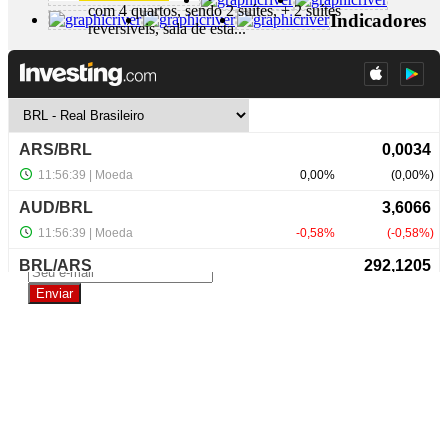
com 4 quartos, sendo 2 suítes, + 2 suítes
Indicadores
reversíveis, sala de esta...
+ Detalhes
R$ 700.000,00
NewsLetter