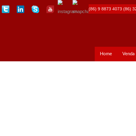
(86) 9 8873 4073
(86) 3
Home
Venda