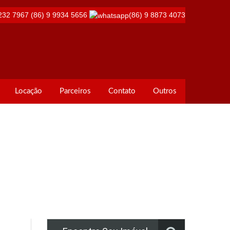
232 7967
(86) 9 9934 5656
(86) 9 8873 4073
Locação
Parceiros
Contato
Outros