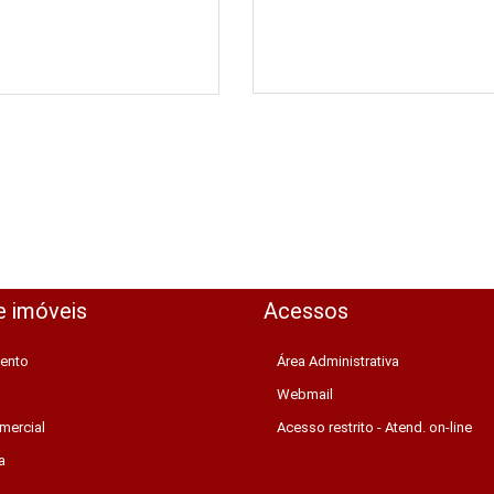
e imóveis
Acessos
ento
Área Administrativa
Webmail
mercial
Acesso restrito - Atend. on-line
a