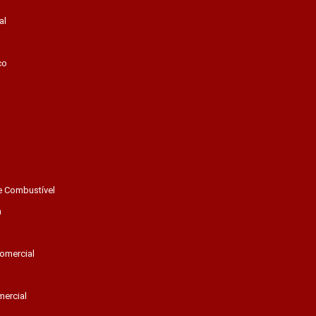
al
a
co
a
e Combustível
a
omercial
mercial