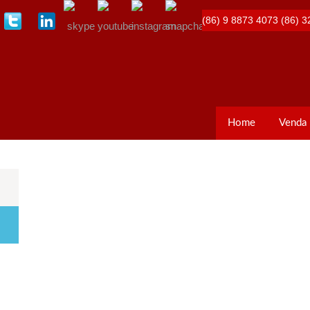
(86) 9 8873 4073
(86) 3
Home
Venda