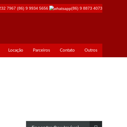
232 7967
(86) 9 9934 5656
(86) 9 8873 4073
Locação
Parceiros
Contato
Outros