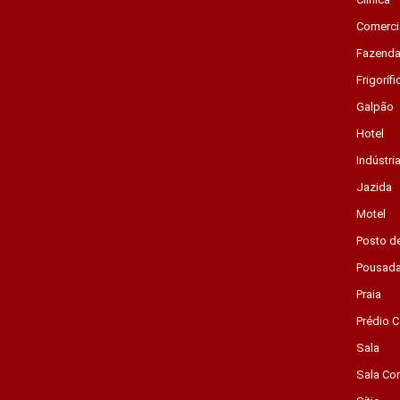
Comerci
Fazend
Frigorífi
Galpão
Hotel
Indústri
Jazida
Motel
Posto d
Pousad
Praia
Prédio C
Sala
Sala Co