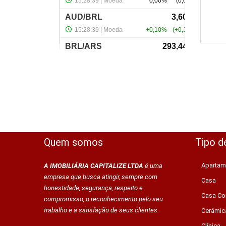
Quem somos
Tipo d
Apartam
A IMOBILIÁRIA CAPITALIZE LTDA
é uma
empresa que busca atingir, sempre com
Casa
honestidade, segurança, respeito e
Casa Co
compromisso, o reconhecimento pelo seu
trabalho e a satisfação de seus clientes.
Cerâmic
Clínica